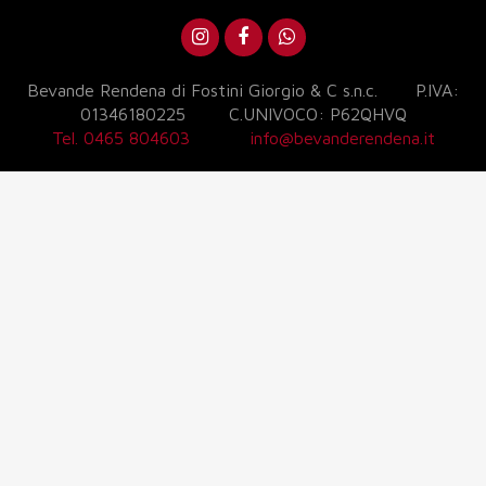
Bevande Rendena di Fostini Giorgio & C s.n.c. P.IVA:
01346180225 C.UNIVOCO: P62QHVQ
Tel. 0465 804603
info@bevanderendena.it