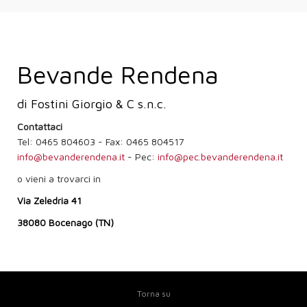
Bevande Rendena
di Fostini Giorgio & C s.n.c.
Contattaci
Tel: 0465 804603 - Fax: 0465 804517
info@bevanderendena.it
- Pec:
info@pec.bevanderendena.it
o vieni a trovarci in
Via Zeledria 41
38080 Bocenago (TN)
Torna su